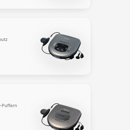
hutz
-Puffern