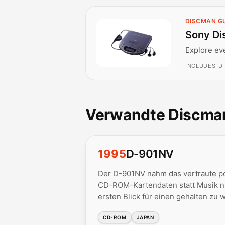
DISCMAN G
Sony Di
Explore ev
INCLUDES
D
Verwandte Discma
1995
D-901NV
Der D-901NV nahm das vertraute po
CD-ROM-Kartendaten statt Musik n
ersten Blick für einen gehalten zu 
CD-ROM
JAPAN