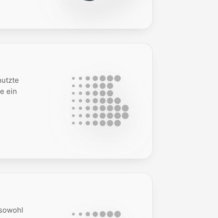
nutzte
e ein
 sowohl