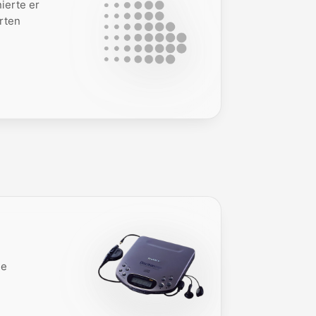
ierte er
rten
me