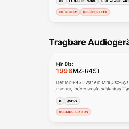
CD
FERNBEDIENUNG
DIGITALAUSGAN
20-SEC ESP
HOLD SHUTTER
Tragbare Audiogerä
MiniDisc
1996
MZ-R4ST
Der MZ-R4ST war ein MiniDisc-Syst
trennte, indem es ein schlankes Ha
R
JAPAN
DOCKING STATION