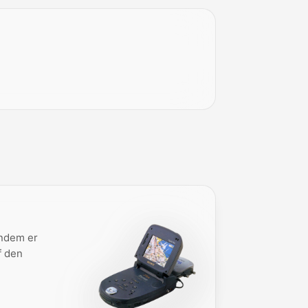
indem er
f den