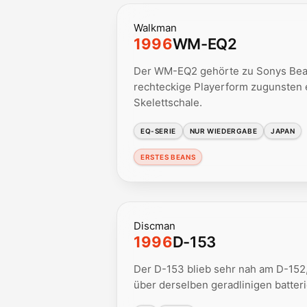
Walkman
1996
WM-EQ2
Der WM-EQ2 gehörte zu Sonys Bean
rechteckige Playerform zugunsten
Skelettschale.
EQ-SERIE
NUR WIEDERGABE
JAPAN
ERSTES BEANS
Discman
1996
D-153
Der D-153 blieb sehr nah am D-152
über derselben geradlinigen batter