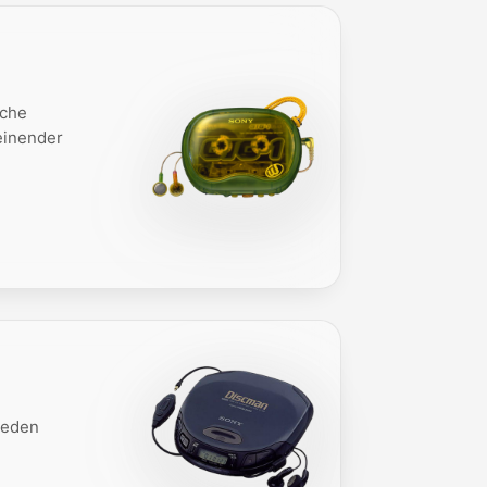
iche
einender
ieden