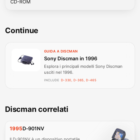
CD-ROM
Continue
GUIDA A DISCMAN
Sony Discman in 1996
Esplora i principali modelli Sony Discman
usciti nel 1996.
INCLUDE
D-330, D-365, D-465
Discman correlati
1995
D-901NV
Il D-901NV è un dispositivo portatile