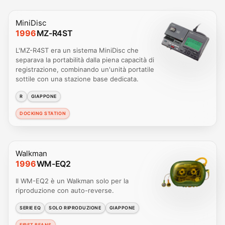
MiniDisc
1996
MZ-R4ST
L'MZ-R4ST era un sistema MiniDisc che
separava la portabilità dalla piena capacità di
registrazione, combinando un'unità portatile
sottile con una stazione base dedicata.
R
GIAPPONE
DOCKING STATION
Walkman
1996
WM-EQ2
Il WM-EQ2 è un Walkman solo per la
riproduzione con auto-reverse.
SERIE EQ
SOLO RIPRODUZIONE
GIAPPONE
FIRST BEANS