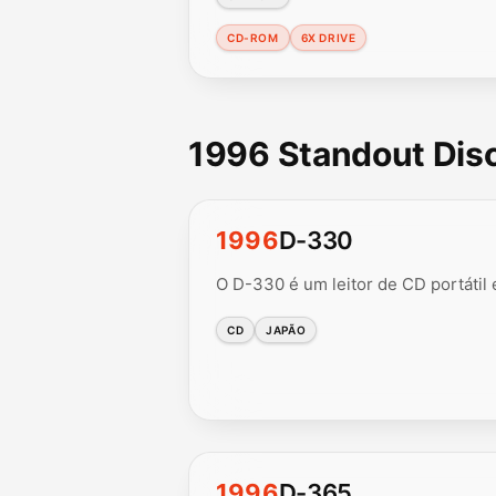
CD-ROM
6X DRIVE
1996 Standout Di
1996
D-330
O D-330 é um leitor de CD portátil
CD
JAPÃO
1996
D-365