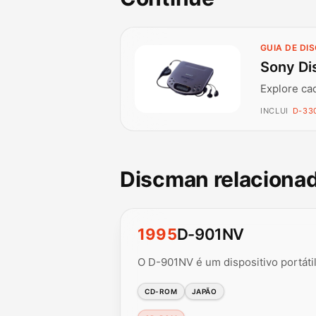
GUIA DE DI
Sony Di
Explore ca
INCLUI
D-330
Discman relaciona
1995
D-901NV
O D-901NV é um dispositivo portát
CD-ROM
JAPÃO