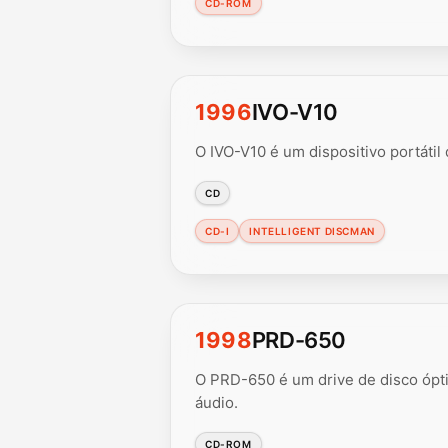
CD-ROM
1996
IVO-V10
O IVO-V10 é um dispositivo portátil
CD
CD-I
INTELLIGENT DISCMAN
1998
PRD-650
O PRD-650 é um drive de disco ópt
áudio.
CD-ROM