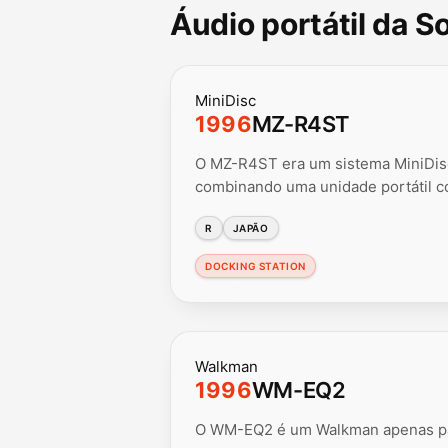
Áudio portátil da 
MiniDisc
1996
MZ-R4ST
O MZ-R4ST era um sistema MiniDisc 
combinando uma unidade portátil 
R
JAPÃO
DOCKING STATION
Walkman
1996
WM-EQ2
O WM-EQ2 é um Walkman apenas par