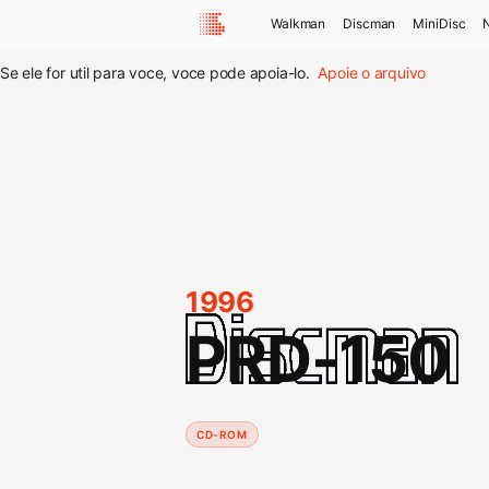
Walkman
Discman
MiniDisc
Se ele for util para voce, voce pode apoia-lo.
Apoie o arquivo
1996
PRD-150
CD-ROM