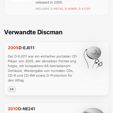
released in 2005.
INCLUDES
D-NE730, D-NE830, D-EJ720
Verwandte Discman
2005
D-EJ011
Der D-EJ011 war ein einfacher portabler CD-
Player von 2005, der derselben Formel eng
folgte, mit kompaktem AA-betriebenem
Gehäuse, Wiedergabe von normalen CDs,
CD-R und CD-RW sowie G-Protection für
den Alltag.
CD
2010
D-NE241