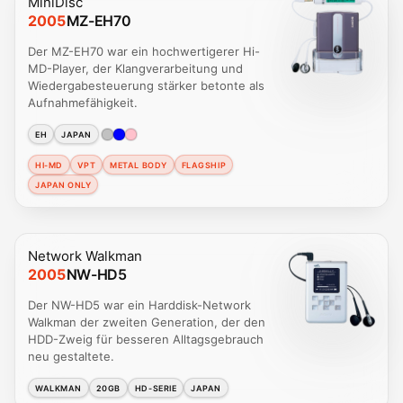
MiniDisc
2005
MZ-EH70
Der MZ-EH70 war ein hochwertigerer Hi-
MD-Player, der Klangverarbeitung und
Wiedergabesteuerung stärker betonte als
Aufnahmefähigkeit.
EH
JAPAN
HI-MD
VPT
METAL BODY
FLAGSHIP
JAPAN ONLY
Network Walkman
2005
NW-HD5
Der NW-HD5 war ein Harddisk-Network
Walkman der zweiten Generation, der den
HDD-Zweig für besseren Alltagsgebrauch
neu gestaltete.
WALKMAN
20GB
HD-SERIE
JAPAN