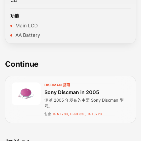
CD
功能
Main LCD
AA Battery
Continue
DISCMAN 指南
Sony Discman in 2005
浏览 2005 年发布的主要 Sony Discman 型
号。
包含
D-NE730, D-NE830, D-EJ720