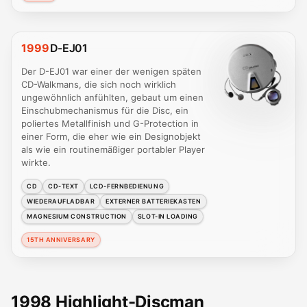
1999
D-EJ01
Der D-EJ01 war einer der wenigen späten
CD-Walkmans, die sich noch wirklich
ungewöhnlich anfühlten, gebaut um einen
Einschubmechanismus für die Disc, ein
poliertes Metallfinish und G-Protection in
einer Form, die eher wie ein Designobjekt
als wie ein routinemäßiger portabler Player
wirkte.
CD
CD-TEXT
LCD-FERNBEDIENUNG
WIEDERAUFLADBAR
EXTERNER BATTERIEKASTEN
MAGNESIUM CONSTRUCTION
SLOT-IN LOADING
15TH ANNIVERSARY
1998 Highlight-Discman