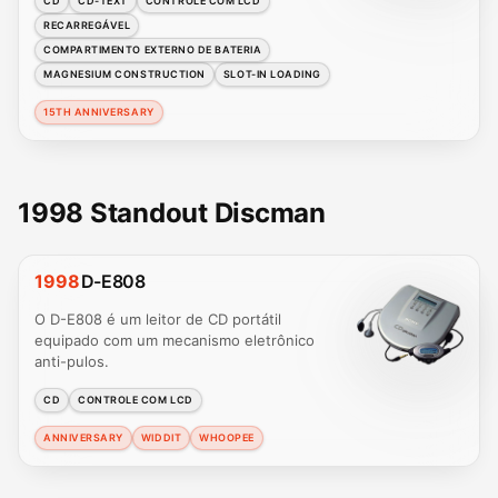
CD
CD-TEXT
CONTROLE COM LCD
RECARREGÁVEL
COMPARTIMENTO EXTERNO DE BATERIA
MAGNESIUM CONSTRUCTION
SLOT-IN LOADING
15TH ANNIVERSARY
1998 Standout Discman
1998
D-E808
O D-E808 é um leitor de CD portátil
equipado com um mecanismo eletrônico
anti-pulos.
CD
CONTROLE COM LCD
ANNIVERSARY
WIDDIT
WHOOPEE