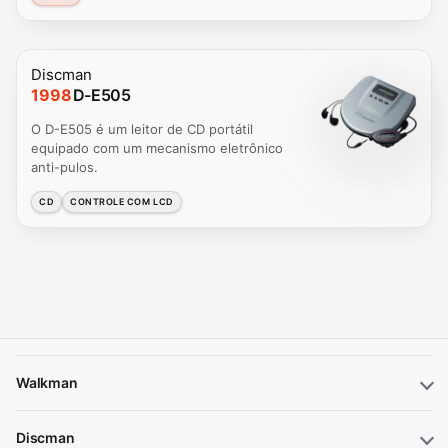
Discman
1998
D-E505
O D-E505 é um leitor de CD portátil
equipado com um mecanismo eletrônico
anti-pulos.
CD
CONTROLE COM LCD
Walkman
Discman