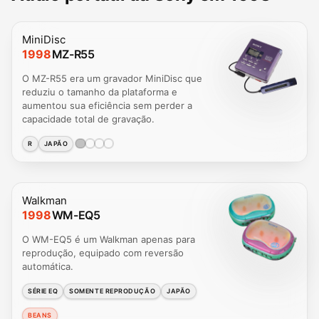
MiniDisc
1998
MZ-R55
O MZ-R55 era um gravador MiniDisc que
reduziu o tamanho da plataforma e
aumentou sua eficiência sem perder a
capacidade total de gravação.
R
JAPÃO
Walkman
1998
WM-EQ5
O WM-EQ5 é um Walkman apenas para
reprodução, equipado com reversão
automática.
SÉRIE EQ
SOMENTE REPRODUÇÃO
JAPÃO
BEANS