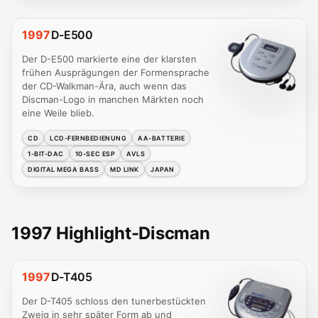
1997
D-E500
Der D-E500 markierte eine der klarsten
frühen Ausprägungen der Formensprache
der CD-Walkman-Ära, auch wenn das
Discman-Logo in manchen Märkten noch
eine Weile blieb.
CD
LCD-FERNBEDIENUNG
AA-BATTERIE
1-BIT-DAC
10-SEC ESP
AVLS
DIGITAL MEGA BASS
MD LINK
JAPAN
1997 Highlight-Discman
1997
D-T405
Der D-T405 schloss den tunerbestückten
Zweig in sehr später Form ab und