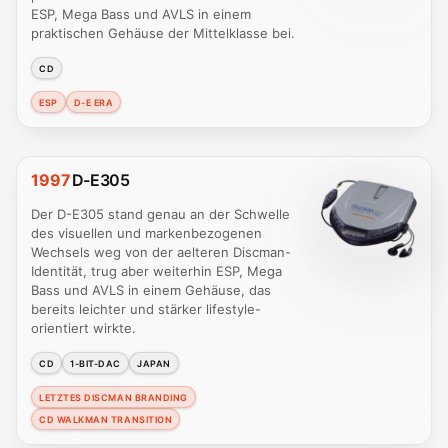
ESP, Mega Bass und AVLS in einem
praktischen Gehäuse der Mittelklasse bei.
CD
ESP
D-E ERA
1997
D-E305
Der D-E305 stand genau an der Schwelle
des visuellen und markenbezogenen
Wechsels weg von der aelteren Discman-
Identität, trug aber weiterhin ESP, Mega
Bass und AVLS in einem Gehäuse, das
bereits leichter und stärker lifestyle-
orientiert wirkte.
CD
1-BIT-DAC
JAPAN
LETZTES DISCMAN BRANDING
CD WALKMAN TRANSITION