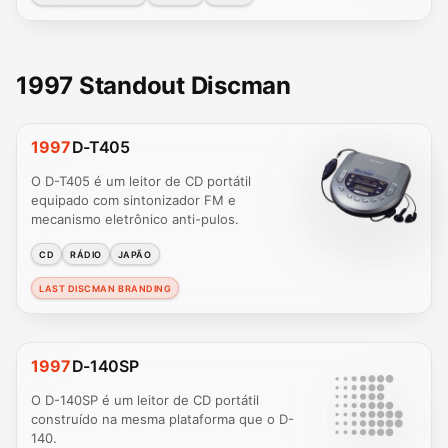
1997 Standout Discman
1997
D-T405
O D-T405 é um leitor de CD portátil
equipado com sintonizador FM e
mecanismo eletrônico anti-pulos.
CD
RÁDIO
JAPÃO
LAST DISCMAN BRANDING
1997
D-140SP
O D-140SP é um leitor de CD portátil
construído na mesma plataforma que o D-
140.