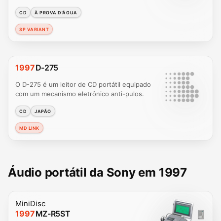
CD
À PROVA D'ÁGUA
SP VARIANT
1997
D-275
O D-275 é um leitor de CD portátil equipado
com um mecanismo eletrônico anti-pulos.
CD
JAPÃO
MD LINK
Áudio portátil da Sony em 1997
MiniDisc
1997
MZ-R5ST