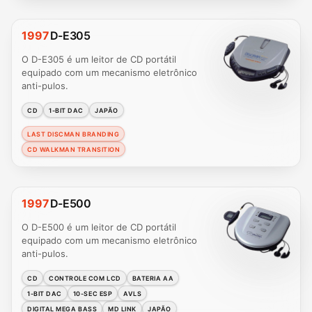
1997
D-E305
O D-E305 é um leitor de CD portátil
equipado com um mecanismo eletrônico
anti-pulos.
CD
1-BIT DAC
JAPÃO
LAST DISCMAN BRANDING
CD WALKMAN TRANSITION
1997
D-E500
O D-E500 é um leitor de CD portátil
equipado com um mecanismo eletrônico
anti-pulos.
CD
CONTROLE COM LCD
BATERIA AA
1-BIT DAC
10-SEC ESP
AVLS
DIGITAL MEGA BASS
MD LINK
JAPÃO