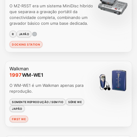
O MZ-R5ST era um sistema MiniDisc híbrido
que separava a gravação portátil da
conectividade completa, combinando um
gravador básico com uma base dedicada.
R
JAPÃO
DOCKING STATION
Walkman
1997
WM-WE1
O WM-WE1 é um Walkman apenas para
reprodução.
SOMENTE REPRODUÇÃO / SEM FIO
SÉRIE WE
JAPÃO
FIRST WE