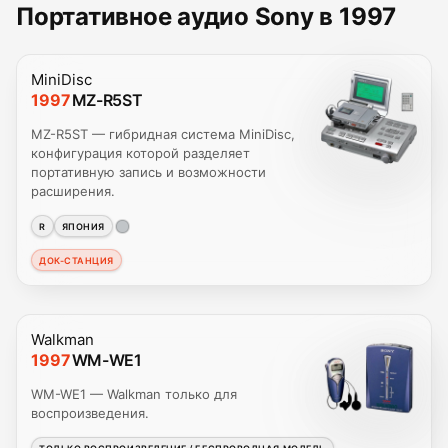
Портативное аудио Sony в 1997
MiniDisc
1997
MZ-R5ST
MZ-R5ST — гибридная система MiniDisc,
конфигурация которой разделяет
портативную запись и возможности
расширения.
R
ЯПОНИЯ
ДОК-СТАНЦИЯ
Walkman
1997
WM-WE1
WM-WE1 — Walkman только для
воспроизведения.