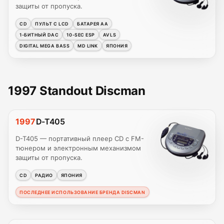
защиты от пропуска.
CD
ПУЛЬТ С LCD
БАТАРЕЯ AA
1-БИТНЫЙ DAC
10-SEC ESP
AVLS
DIGITAL MEGA BASS
MD LINK
ЯПОНИЯ
1997 Standout Discman
1997
D-T405
D-T405 — портативный плеер CD с FM-
тюнером и электронным механизмом
защиты от пропуска.
CD
РАДИО
ЯПОНИЯ
ПОСЛЕДНЕЕ ИСПОЛЬЗОВАНИЕ БРЕНДА DISCMAN