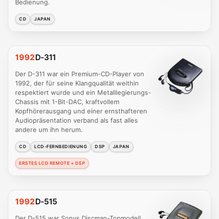
Bedienung.
CD
JAPAN
1992
D-311
Der D-311 war ein Premium-CD-Player von
1992, der für seine Klangqualität weithin
respektiert wurde und ein Metalllegierungs-
Chassis mit 1-Bit-DAC, kraftvollem
Kopfhörerausgang und einer ernsthafteren
Audiopräsentation verband als fast alles
andere um ihn herum.
CD
LCD-FERNBEDIENUNG
DSP
JAPAN
ERSTES LCD REMOTE + DSP
1992
D-515
Der D-515 war Sonys Discman-Topmodell