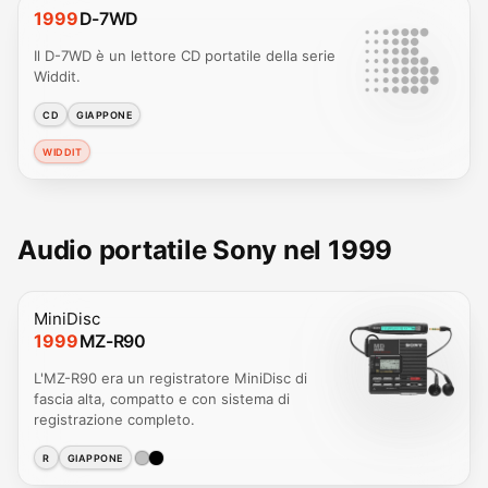
1999
D-7WD
Il D-7WD è un lettore CD portatile della serie
Widdit.
CD
GIAPPONE
WIDDIT
Audio portatile Sony nel 1999
MiniDisc
1999
MZ-R90
L'MZ-R90 era un registratore MiniDisc di
fascia alta, compatto e con sistema di
registrazione completo.
R
GIAPPONE