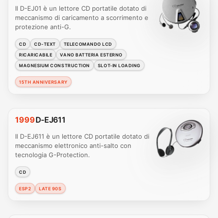
Il D-EJ01 è un lettore CD portatile dotato di
meccanismo di caricamento a scorrimento e
protezione anti-G.
CD
CD-TEXT
TELECOMANDO LCD
RICARICABILE
VANO BATTERIA ESTERNO
MAGNESIUM CONSTRUCTION
SLOT-IN LOADING
15TH ANNIVERSARY
1999
D-EJ611
Il D-EJ611 è un lettore CD portatile dotato di
meccanismo elettronico anti-salto con
tecnologia G-Protection.
CD
ESP2
LATE 90S