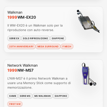
Walkman
1999
WM-EX20
Il WM-EX20 è un Walkman solo per la
riproduzione con auto-reverse.
SERIE EX
SOLO RIPRODUZIONE
GIAPPONE
20TH ANNIVERSARY
MEGA SURROUND
F MECH
Network Walkman
1999
NW-MS7
L'NW-MS7 è il primo Network Walkman a
usare una Memory Stick come supporto di
memorizzazione.
64MB
SERIE MS
MS WALKMAN
GIAPPONE
FIRST NW