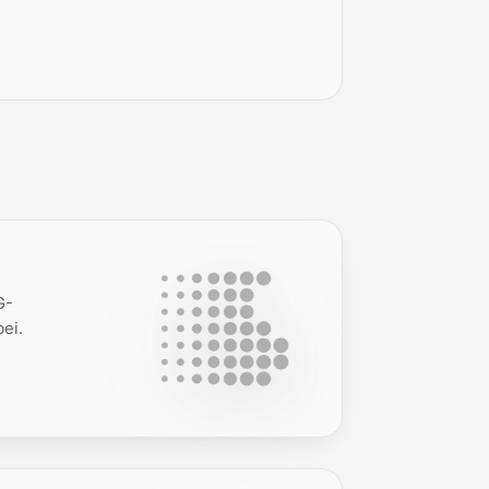
G-
ei.