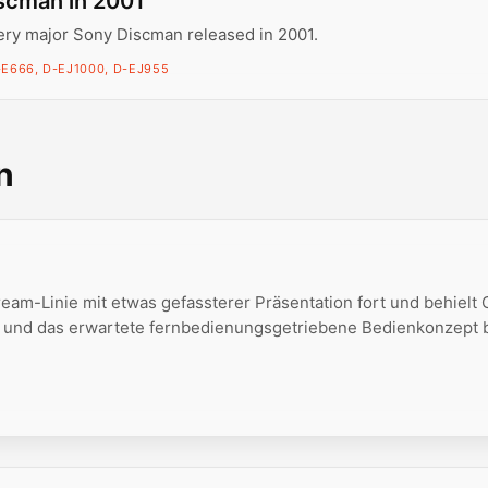
scman in 2001
ery major Sony Discman released in 2001.
-E666, D-EJ1000, D-EJ955
n
eam-Linie mit etwas gefassterer Präsentation fort und behielt 
 und das erwartete fernbedienungsgetriebene Bedienkonzept b