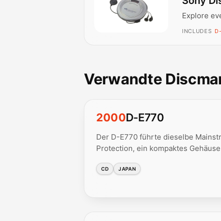
Sony Di
Explore ev
INCLUDES
D
Verwandte Discma
2000
D-E770
Der D-E770 führte dieselbe Mainstr
Protection, ein kompaktes Gehäuse
CD
JAPAN