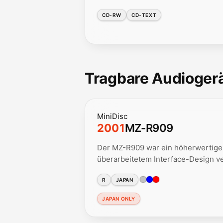
CD-RW
CD-TEXT
Tragbare Audiogerä
MiniDisc
2001
MZ-R909
Der MZ-R909 war ein höherwertiger
überarbeitetem Interface-Design ve
R
JAPAN
JAPAN ONLY