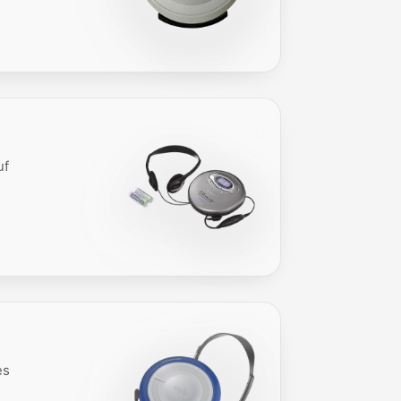
uf
es