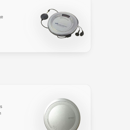
ge
es
m