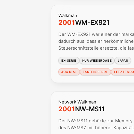
Walkman
2001
WM-EX921
Der WM-EX921 war einer der marka
dadurch aus, dass er herkömmliche 
Steuerschnittstelle ersetzte, die fas
EX-SERIE
NUR WIEDERGABE
JAPAN
JOG DIAL
TASTENSPERRE
LETZTES DO
Network Walkman
2001
NW-MS11
Der NW-MS11 gehörte zur Memory S
des NW-MS7 mit höherer Kapazität.