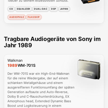
1980er zu seinem exzessivsten Schluss.
CD
EQUALIZER
DUAL-DAC
DSP
JAPAN
AUDIOPHILE
FLAGSHIP
Tragbare Audiogeräte von Sony im
Jahr 1989
Walkman
1989
WM-701S
Der WM-701S war ein High-End-Walkman
für die reine Wiedergabe, der auf einem
schlanken Metallgehäuse und einem
ausgereifteren Funktionsumfang der späten
Generation aufbaute und Auto-Reverse,
Dolby B und C-Rauschunterdrückung, EX
Amorphous head, Extended Dynamic Bass
Boost und Logiksteuerung in einem