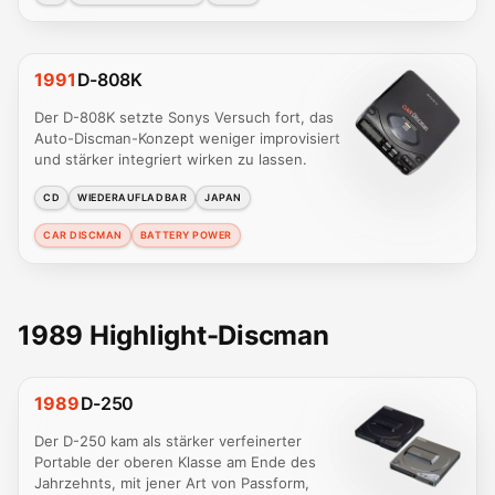
1991
D-808K
Der D-808K setzte Sonys Versuch fort, das
Auto-Discman-Konzept weniger improvisiert
und stärker integriert wirken zu lassen.
CD
WIEDERAUFLADBAR
JAPAN
CAR DISCMAN
BATTERY POWER
1989 Highlight-Discman
1989
D-250
Der D-250 kam als stärker verfeinerter
Portable der oberen Klasse am Ende des
Jahrzehnts, mit jener Art von Passform,