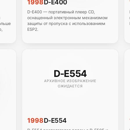
1998
D-E400
D-E400 — портативный плеер CD,
й
оснащенный электронным механизмом
ольше
защиты от пропуска с использованием
р,
ESP2.
D-E554
АРХИВНОЕ ИЗОБРАЖЕНИЕ
ОЖИДАЕТСЯ
1998
D-E554