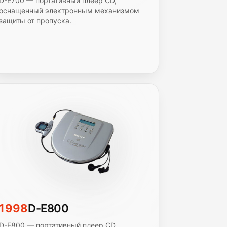
D-E700 — портативный плеер CD,
оснащенный электронным механизмом
защиты от пропуска.
1998
D-E800
D-E800 — портативный плеер CD,