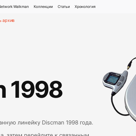
Network Walkman
Коллекции
Статьи
Хронология
ь архив
n 1998
нную линейку Discman 1998 года.
а, затем перейдите к связанным