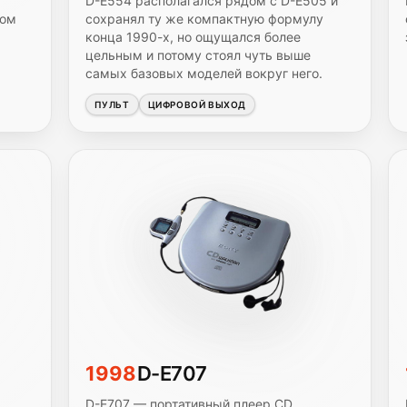
D-E554 располагался рядом с D-E505 и
мом
сохранял ту же компактную формулу
конца 1990-х, но ощущался более
цельным и потому стоял чуть выше
самых базовых моделей вокруг него.
ПУЛЬТ
ЦИФРОВОЙ ВЫХОД
1998
D-E707
D-E707 — портативный плеер CD,