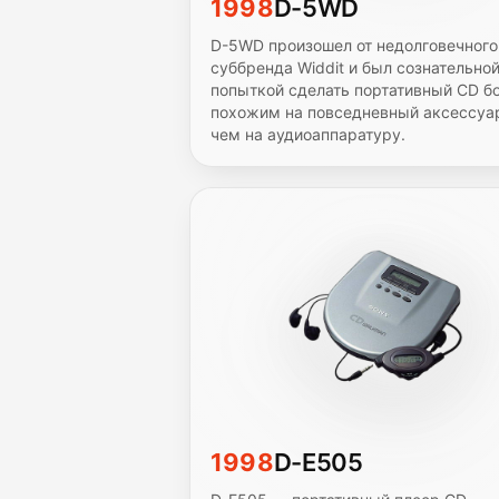
1998
D-5WD
D-5WD произошел от недолговечного
суббренда Widdit и был сознательно
попыткой сделать портативный CD б
похожим на повседневный аксессуа
чем на аудиоаппаратуру.
1998
D-E505