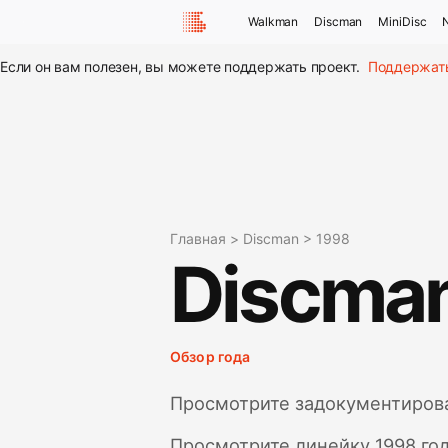
Walkman
Discman
MiniDisc
Если он вам полезен, вы можете поддержать проект.
Поддержат
Главная
>
Discman
>
1998
Discma
Обзор года
Просмотрите задокументирова
Просмотрите линейку 1998 год