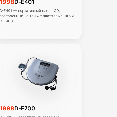
1998
D-E401
D-E401 — портативный плеер CD,
построенный на той же платформе, что и
D-E400.
1998
D-E700