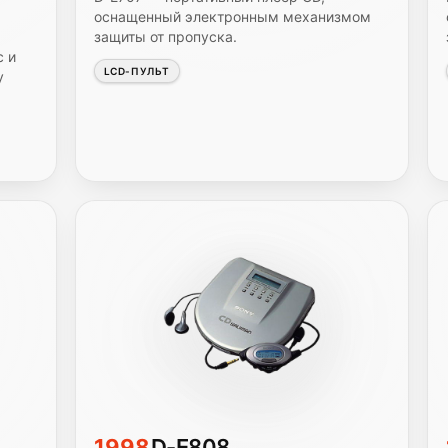
оснащенный электронным механизмом
защиты от пропуска.
с и
LCD-ПУЛЬТ
y
1998
D-E808