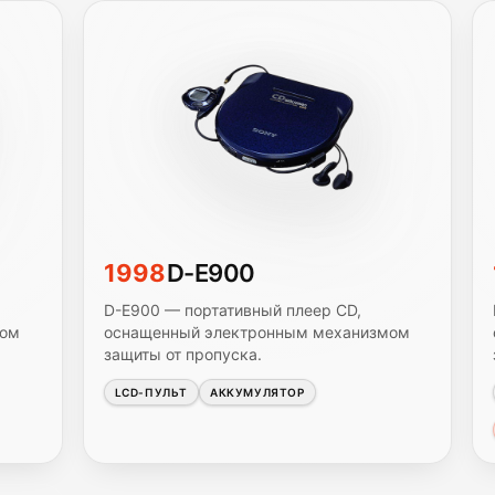
1998
D-E900
D-E900 — портативный плеер CD,
мом
оснащенный электронным механизмом
защиты от пропуска.
LCD-ПУЛЬТ
АККУМУЛЯТОР