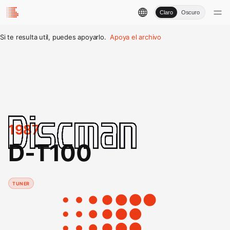
Claro
Oscuro
Si te resulta util, puedes apoyarlo.
Apoya el archivo
1987
D-T100
TUNER