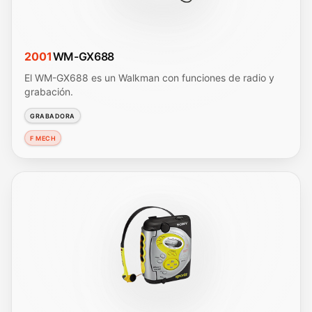
2001
WM-GX688
El WM-GX688 es un Walkman con funciones de radio y
grabación.
GRABADORA
F MECH