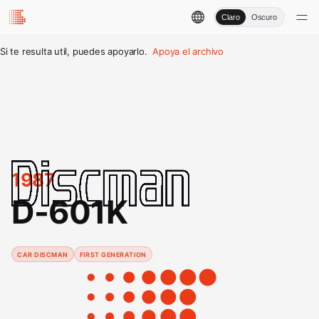
Claro
Oscuro
Si te resulta util, puedes apoyarlo.
Apoya el archivo
1987
D-601K
CAR DISCMAN
FIRST GENERATION