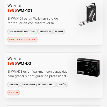
Walkman
1985
WM-101
El WM-101 es un Walkman solo de
reproducción con autorreversa.
SOLO REPRODUCCIÓN
SERIE WM
JAPÓN
FIRST AA + GUMSTICK
Walkman
1985
WM-D3
El WM-D3 es un Walkman con capacidad
para grabar y configuración profesional.
SERIE D
GRABADOR / PROFESIONAL
JAPÓN
LAST D