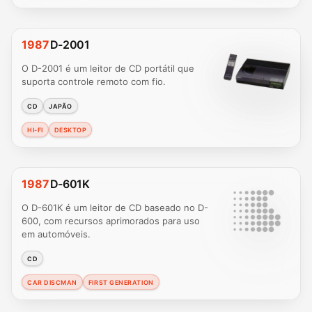
1987
D-2001
O D-2001 é um leitor de CD portátil que
suporta controle remoto com fio.
CD
JAPÃO
HI-FI
DESKTOP
1987
D-601K
O D-601K é um leitor de CD baseado no D-
600, com recursos aprimorados para uso
em automóveis.
CD
CAR DISCMAN
FIRST GENERATION