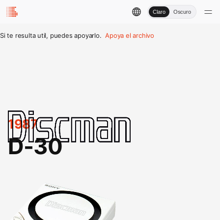
Claro
Oscuro
Si te resulta util, puedes apoyarlo.
Apoya el archivo
1987
D-30