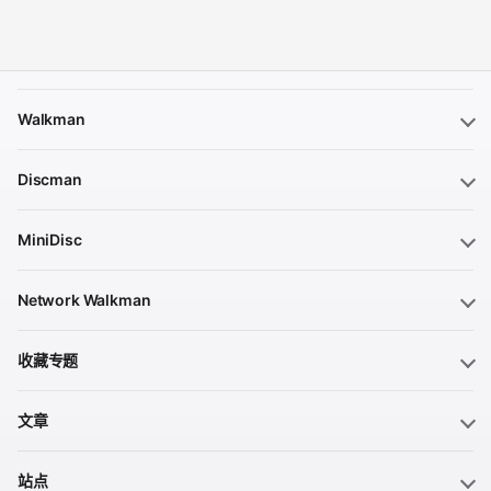
Walkman
Discman
MiniDisc
Network Walkman
收藏专题
文章
站点