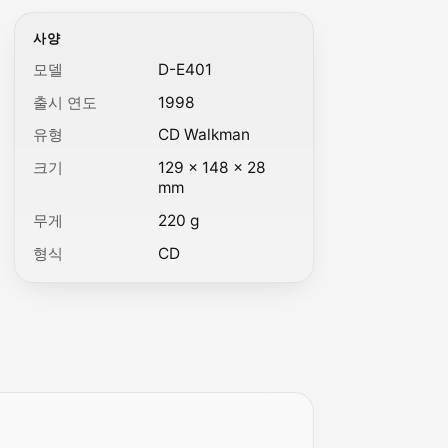
사양
모델
D-E401
출시 연도
1998
유형
CD Walkman
크기
129 × 148 × 28
mm
무게
220 g
형식
CD