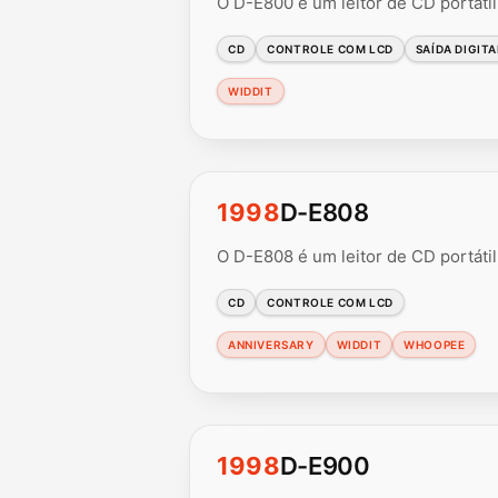
O D-E800 é um leitor de CD portáti
CD
CONTROLE COM LCD
SAÍDA DIGITA
WIDDIT
1998
D-E808
O D-E808 é um leitor de CD portáti
CD
CONTROLE COM LCD
ANNIVERSARY
WIDDIT
WHOOPEE
1998
D-E900