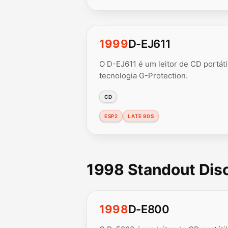
1999
D-EJ611
O D-EJ611 é um leitor de CD portát
tecnologia G-Protection.
CD
ESP2
LATE 90S
1998 Standout Di
1998
D-E800