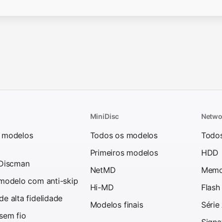
MiniDisc
Netwo
 modelos
Todos os modelos
Todo
Primeiros modelos
HDD
 Discman
NetMD
Memo
 modelo com anti-skip
Hi-MD
Flash
e alta fidelidade
Modelos finais
Série
sem fio
Signa