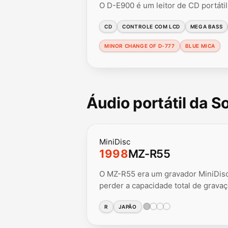
O D-E900 é um leitor de CD portáti
CD
CONTROLE COM LCD
MEGA BASS
MINOR CHANGE OF D-777
BLUE MICA
Áudio portátil da 
MiniDisc
1998
MZ-R55
O MZ-R55 era um gravador MiniDisc
perder a capacidade total de gravaç
R
JAPÃO