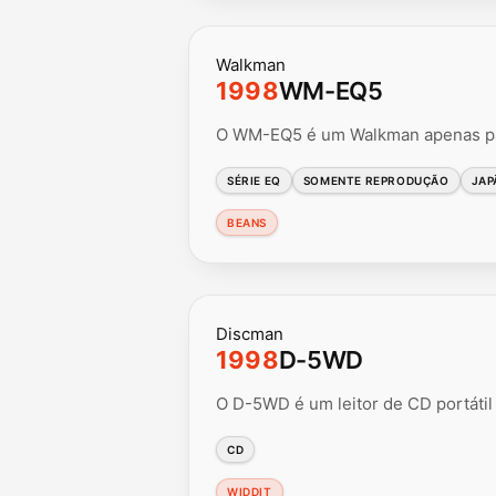
Walkman
1998
WM-EQ5
O WM-EQ5 é um Walkman apenas par
SÉRIE EQ
SOMENTE REPRODUÇÃO
JAP
BEANS
Discman
1998
D-5WD
O D-5WD é um leitor de CD portáti
CD
WIDDIT