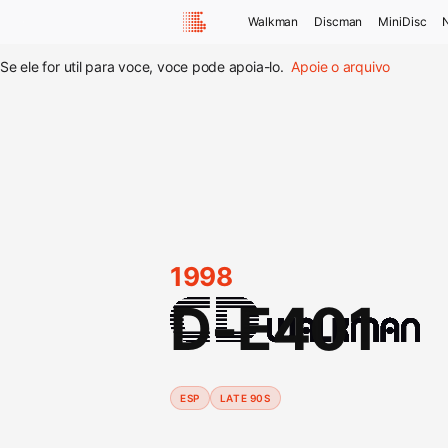
Walkman
Discman
MiniDisc
Se ele for util para voce, voce pode apoia-lo.
Apoie o arquivo
1998
D-E401
ESP
LATE 90S