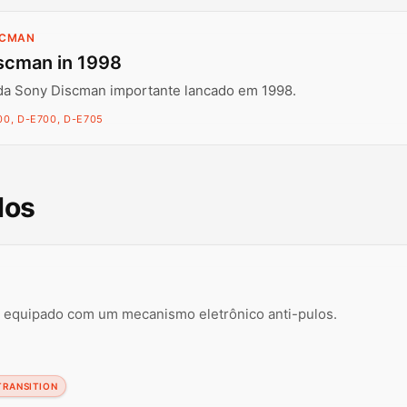
SCMAN
scman in 1998
da Sony Discman importante lancado em 1998.
00, D-E700, D-E705
dos
l equipado com um mecanismo eletrônico anti-pulos.
TRANSITION