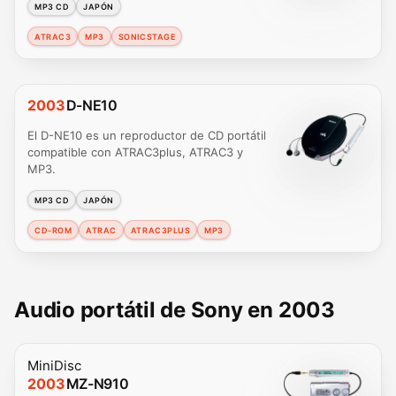
MP3 CD
JAPÓN
ATRAC3
MP3
SONICSTAGE
2003
D-NE10
El D-NE10 es un reproductor de CD portátil
compatible con ATRAC3plus, ATRAC3 y
MP3.
MP3 CD
JAPÓN
CD-ROM
ATRAC
ATRAC3PLUS
MP3
Audio portátil de Sony en 2003
MiniDisc
2003
MZ-N910