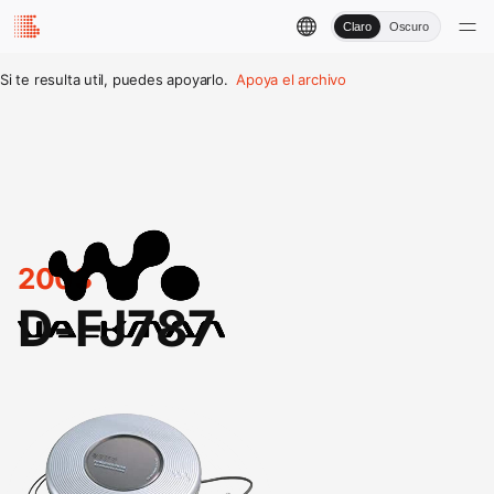
Claro
Oscuro
Si te resulta util, puedes apoyarlo.
Apoya el archivo
2003
D-FJ787