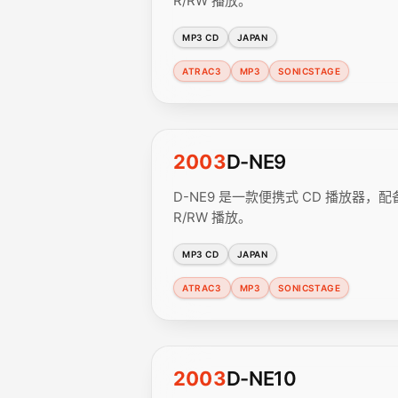
R/RW 播放。
MP3 CD
JAPAN
ATRAC3
MP3
SONICSTAGE
2003
D-NE9
D-NE9 是一款便携式 CD 播放器，配备 AT
R/RW 播放。
MP3 CD
JAPAN
ATRAC3
MP3
SONICSTAGE
2003
D-NE10