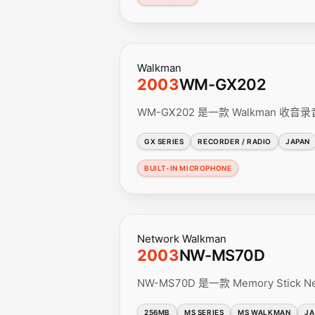
Walkman
2003
WM-GX202
WM-GX202 是一款 Walkma
GX SERIES
RECORDER / RADIO
JAPAN
BUILT-IN MICROPHONE
Network Walkman
2003
NW-MS70D
NW-MS70D 是一款 Memory Stick
256MB
MS SERIES
MS WALKMAN
JA