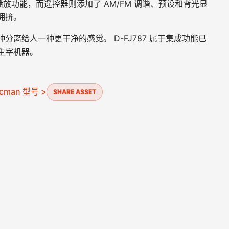
准光盘播放功能，而遥控器则添加了 AM/FM 调谐、预设和背光显
拥挤。
离给人一种更干净的感觉。 D-FJ787 属于集成功能已
主宰机器。
cman 型号 >
SHARE ASSET