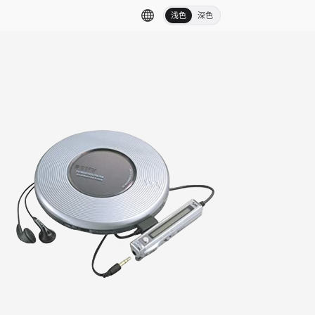
浅色
深色