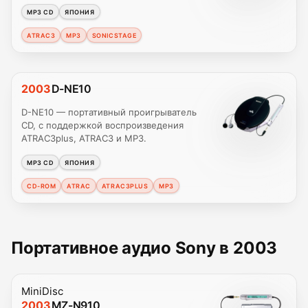
MP3 CD
ЯПОНИЯ
ATRAC3
MP3
SONICSTAGE
2003
D-NE10
D-NE10 — портативный проигрыватель
CD, с поддержкой воспроизведения
ATRAC3plus, ATRAC3 и MP3.
MP3 CD
ЯПОНИЯ
CD-ROM
ATRAC
ATRAC3PLUS
MP3
Портативное аудио Sony в 2003
MiniDisc
2003
MZ-N910