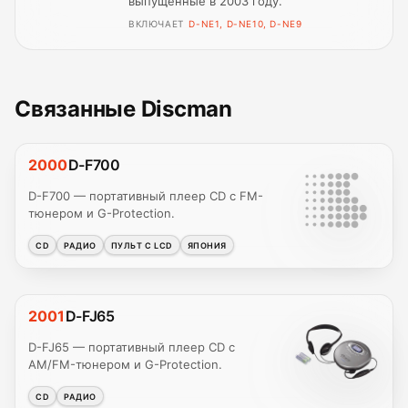
выпущенные в 2003 году.
ВКЛЮЧАЕТ
D-NE1, D-NE10, D-NE9
Связанные Discman
2000
D-F700
D-F700 — портативный плеер CD с FM-
тюнером и G-Protection.
CD
РАДИО
ПУЛЬТ С LCD
ЯПОНИЯ
2001
D-FJ65
D-FJ65 — портативный плеер CD с
AM/FM-тюнером и G-Protection.
CD
РАДИО