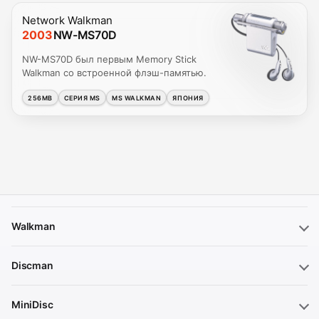
Network Walkman
2003
NW-MS70D
NW-MS70D был первым Memory Stick
Walkman со встроенной флэш-памятью.
256MB
СЕРИЯ MS
MS WALKMAN
ЯПОНИЯ
Walkman
Discman
MiniDisc