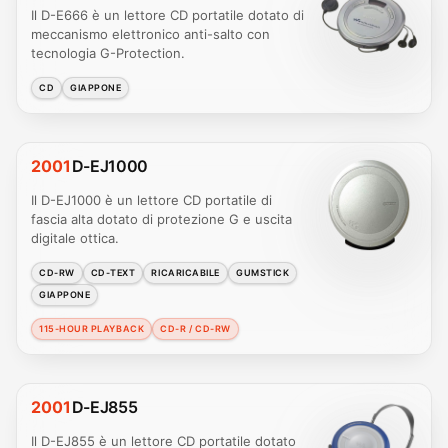
Il D-E666 è un lettore CD portatile dotato di
meccanismo elettronico anti-salto con
tecnologia G-Protection.
CD
GIAPPONE
2001
D-EJ1000
Il D-EJ1000 è un lettore CD portatile di
fascia alta dotato di protezione G e uscita
digitale ottica.
CD-RW
CD-TEXT
RICARICABILE
GUMSTICK
GIAPPONE
115-HOUR PLAYBACK
CD-R / CD-RW
2001
D-EJ855
Il D-EJ855 è un lettore CD portatile dotato