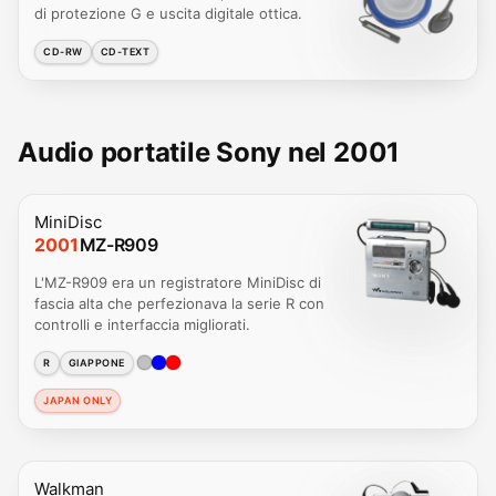
di protezione G e uscita digitale ottica.
CD-RW
CD-TEXT
Audio portatile Sony nel 2001
MiniDisc
2001
MZ-R909
L'MZ-R909 era un registratore MiniDisc di
fascia alta che perfezionava la serie R con
controlli e interfaccia migliorati.
R
GIAPPONE
JAPAN ONLY
Walkman