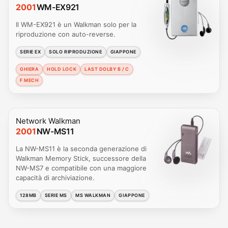
2001
WM-EX921
Il WM-EX921 è un Walkman solo per la
riproduzione con auto-reverse.
SERIE EX
SOLO RIPRODUZIONE
GIAPPONE
GHIERA
HOLD LOCK
LAST DOLBY B / C
F MECH
Network Walkman
2001
NW-MS11
La NW-MS11 è la seconda generazione di
Walkman Memory Stick, successore della
NW-MS7 e compatibile con una maggiore
capacità di archiviazione.
128MB
SERIE MS
MS WALKMAN
GIAPPONE