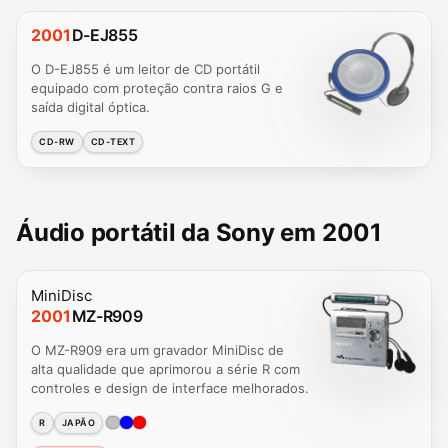
2001
D-EJ855
O D-EJ855 é um leitor de CD portátil
equipado com proteção contra raios G e
saída digital óptica.
CD-RW
CD-TEXT
Áudio portátil da Sony em 2001
MiniDisc
2001
MZ-R909
O MZ-R909 era um gravador MiniDisc de
alta qualidade que aprimorou a série R com
controles e design de interface melhorados.
R
JAPÃO