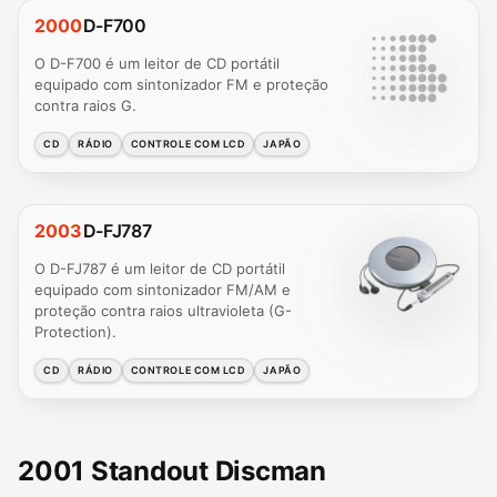
2000
D-F700
O D-F700 é um leitor de CD portátil
equipado com sintonizador FM e proteção
contra raios G.
CD
RÁDIO
CONTROLE COM LCD
JAPÃO
2003
D-FJ787
O D-FJ787 é um leitor de CD portátil
equipado com sintonizador FM/AM e
proteção contra raios ultravioleta (G-
Protection).
CD
RÁDIO
CONTROLE COM LCD
JAPÃO
2001 Standout Discman