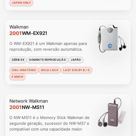
JAPAN ONLY
Walkman
2001
WM-EX921
O WM-EX921 é um Walkman apenas para
reprodução, com reversão automática.
SÉRIE EX
SOMENTE REPRODUÇÃO
JAPÃO
DIAL GIRATÓRIO
HOLD LOCK
LAST DOLBY B / C
F MECH
Network Walkman
2001
NW-MS11
O NW-MS11 é o Memory Stick Walkman de
segunda geração, sucessor do NW-MS7 e
compatível com uma capacidade maior.