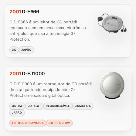
2001
D-E666
O D-E666 é um leitor de CD portátil
equipado com um mecanismo eletrônico
anti-pulos que usa a tecnologia G-
Protection.
CD
JAPÃO
2001
D-EJ1000
O D-EJ1000 é um reprodutor de CD portátil
de alta qualidade equipado com G-
Protection e saída digital óptica.
CD-RW
CD-TEXT
RECARREGÁVEL
GUMSTICK
JAPÃO
115-HOUR PLAYBACK
CD-R / CD-RW