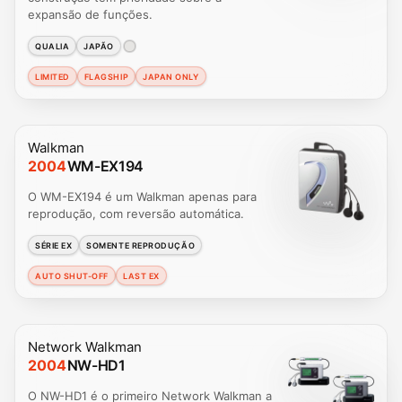
expansão de funções.
QUALIA
JAPÃO
LIMITED
FLAGSHIP
JAPAN ONLY
Walkman
2004
WM-EX194
O WM-EX194 é um Walkman apenas para
reprodução, com reversão automática.
SÉRIE EX
SOMENTE REPRODUÇÃO
AUTO SHUT-OFF
LAST EX
Network Walkman
2004
NW-HD1
O NW-HD1 é o primeiro Network Walkman a