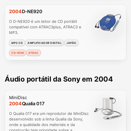
2004
D-NE920
O D-NE920 é um leitor de CD portátil
compatível com ATRAC3plus, ATRAC3 e
MP3.
MP3 CD
AMPLIFICADOR DIGITAL
JAPÃO
CD-ROM
ATRAC
Áudio portátil da Sony em 2004
MiniDisc
2004
Qualia 017
O Qualia 017 era um reprodutor de MiniDisc
desenvolvido sob a linha Qualia da Sony,
onde a qualidade dos materiais e da
construção tem prioridade sobre a