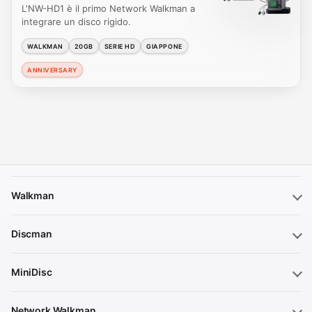
L'NW-HD1 è il primo Network Walkman a
integrare un disco rigido.
WALKMAN
20GB
SERIE HD
GIAPPONE
ANNIVERSARY
Walkman
Discman
MiniDisc
Network Walkman