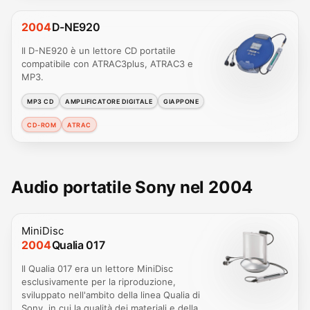
2004
D-NE920
Il D-NE920 è un lettore CD portatile
compatibile con ATRAC3plus, ATRAC3 e
MP3.
MP3 CD
AMPLIFICATORE DIGITALE
GIAPPONE
CD-ROM
ATRAC
Audio portatile Sony nel 2004
MiniDisc
2004
Qualia 017
Il Qualia 017 era un lettore MiniDisc
esclusivamente per la riproduzione,
sviluppato nell'ambito della linea Qualia di
Sony, in cui la qualità dei materiali e della