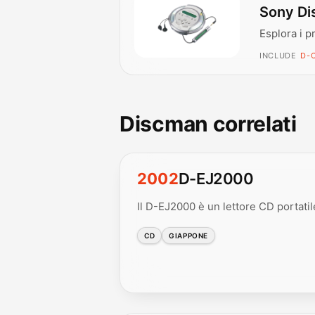
Sony Di
Esplora i p
INCLUDE
D-C
Discman correlati
2002
D-EJ2000
Il D-EJ2000 è un lettore CD portatile
CD
GIAPPONE