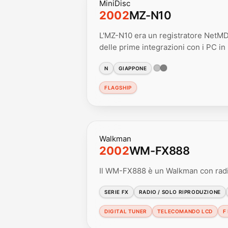
MiniDisc
2002
MZ-N10
L'MZ-N10 era un registratore NetMD 
delle prime integrazioni con i PC i
N
GIAPPONE
FLAGSHIP
Walkman
2002
WM-FX888
Il WM-FX888 è un Walkman con radi
SERIE FX
RADIO / SOLO RIPRODUZIONE
DIGITAL TUNER
TELECOMANDO LCD
F