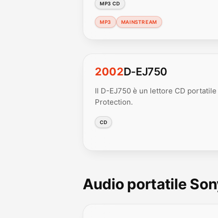
MP3 CD
MP3
MAINSTREAM
2002
D-EJ750
Il D-EJ750 è un lettore CD portatil
Protection.
CD
Audio portatile So