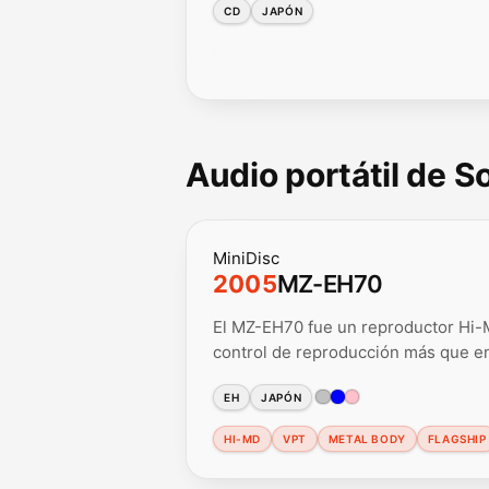
CD
JAPÓN
Audio portátil de 
MiniDisc
2005
MZ-EH70
El MZ-EH70 fue un reproductor Hi-M
control de reproducción más que en
EH
JAPÓN
HI-MD
VPT
METAL BODY
FLAGSHIP