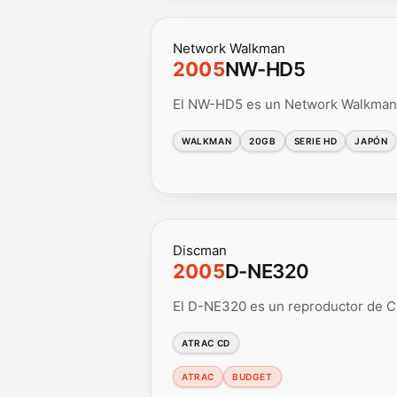
Network Walkman
2005
NW-HD5
El NW-HD5 es un Network Walkman 
WALKMAN
20GB
SERIE HD
JAPÓN
Discman
2005
D-NE320
El D-NE320 es un reproductor de C
ATRAC CD
ATRAC
BUDGET