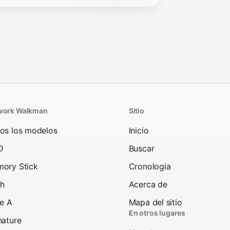
work Walkman
Sitio
os los modelos
Inicio
D
Buscar
ory Stick
Cronologia
sh
Acerca de
ie A
Mapa del sitio
En otros lugares
nature