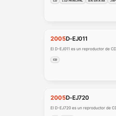
CD
LCD PRINCIPAL
BATERÍA AA
JA
2005
D-EJ011
El D-EJ011 es un reproductor de CD
CD
2005
D-EJ720
El D-EJ720 es un reproductor de CD