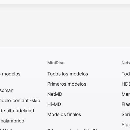
MiniDisc
Net
s modelos
Todos los modelos
Tod
Primeros modelos
HD
iscman
NetMD
Mem
delo con anti-skip
Hi-MD
Fla
e alta fidelidad
Modelos finales
Ser
inalámbrico
Sig