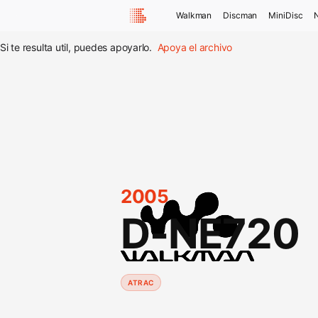
Walkman
Discman
MiniDisc
Si te resulta util, puedes apoyarlo.
Apoya el archivo
2005
D-NE720
ATRAC