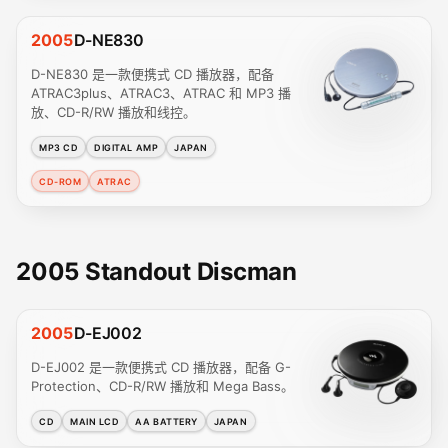
2005
D-NE830
D-NE830 是一款便携式 CD 播放器，配备
ATRAC3plus、ATRAC3、ATRAC 和 MP3 播
放、CD-R/RW 播放和线控。
MP3 CD
DIGITAL AMP
JAPAN
CD-ROM
ATRAC
2005 Standout Discman
2005
D-EJ002
D-EJ002 是一款便携式 CD 播放器，配备 G-
Protection、CD-R/RW 播放和 Mega Bass。
CD
MAIN LCD
AA BATTERY
JAPAN