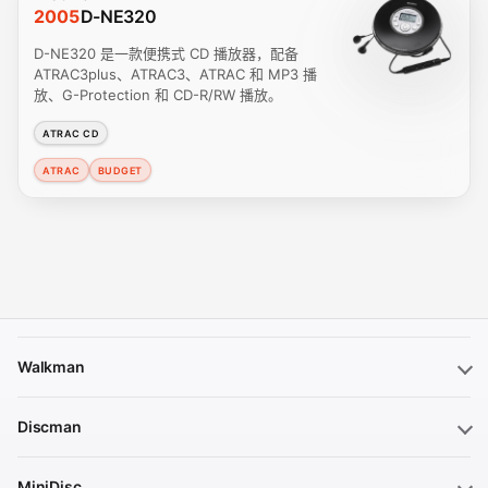
2005
D-NE320
D-NE320 是一款便携式 CD 播放器，配备
ATRAC3plus、ATRAC3、ATRAC 和 MP3 播
放、G-Protection 和 CD-R/RW 播放。
ATRAC CD
ATRAC
BUDGET
Walkman
Discman
MiniDisc