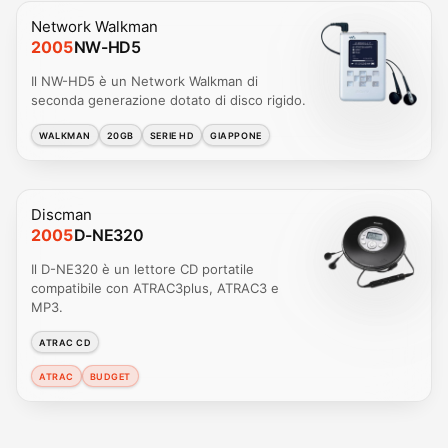
Network Walkman
2005
NW-HD5
Il NW-HD5 è un Network Walkman di
seconda generazione dotato di disco rigido.
WALKMAN
20GB
SERIE HD
GIAPPONE
Discman
2005
D-NE320
Il D-NE320 è un lettore CD portatile
compatibile con ATRAC3plus, ATRAC3 e
MP3.
ATRAC CD
ATRAC
BUDGET