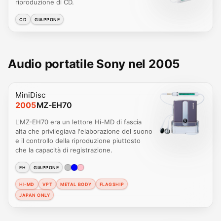
riproduzione di CD.
CD
GIAPPONE
Audio portatile Sony nel 2005
MiniDisc
2005
MZ-EH70
L'MZ-EH70 era un lettore Hi-MD di fascia
alta che privilegiava l'elaborazione del suono
e il controllo della riproduzione piuttosto
che la capacità di registrazione.
EH
GIAPPONE
HI-MD
VPT
METAL BODY
FLAGSHIP
JAPAN ONLY