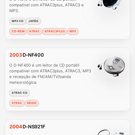
compatível com ATRAC3plus, ATRAC3 e
MP3.
MP3 CD
JAPÃO
CD-ROM
ATRAC
ATRAC3PLUS
MP3
2003
D-NF400
O D-NF400 é um leitor de CD portátil
compatível com ATRAC3plus, ATRAC3, MP3
e recepção de FM/AM/TV/banda
meteorológica.
ATRAC CD
ATRAC
RÁDIO
2004
D-NS921F