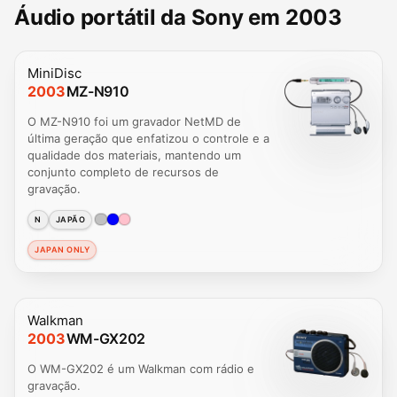
Áudio portátil da Sony em 2003
MiniDisc
2003
MZ-N910
O MZ-N910 foi um gravador NetMD de
última geração que enfatizou o controle e a
qualidade dos materiais, mantendo um
conjunto completo de recursos de
gravação.
N
JAPÃO
JAPAN ONLY
Walkman
2003
WM-GX202
O WM-GX202 é um Walkman com rádio e
gravação.