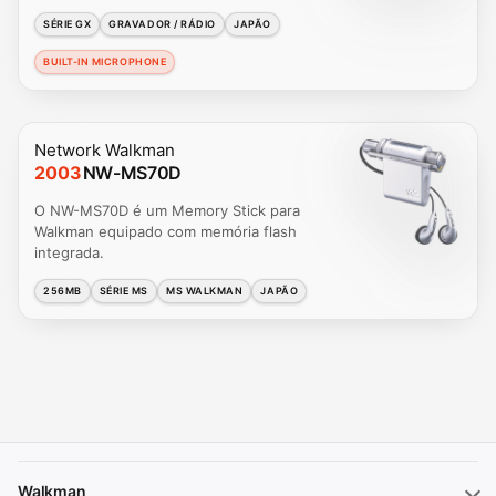
SÉRIE GX
GRAVADOR / RÁDIO
JAPÃO
BUILT-IN MICROPHONE
Network Walkman
2003
NW-MS70D
O NW-MS70D é um Memory Stick para
Walkman equipado com memória flash
integrada.
256MB
SÉRIE MS
MS WALKMAN
JAPÃO
Walkman