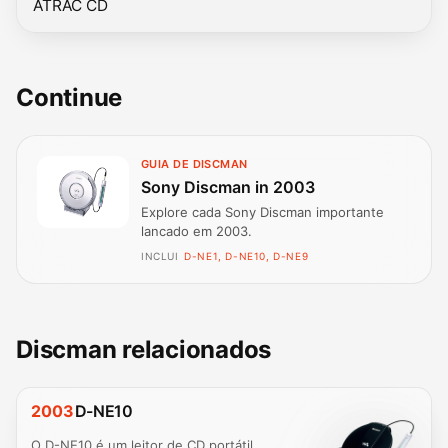
ATRAC CD
Continue
GUIA DE DISCMAN
Sony Discman in 2003
Explore cada Sony Discman importante
lancado em 2003.
INCLUI
D-NE1, D-NE10, D-NE9
Discman relacionados
2003
D-NE10
O D-NE10 é um leitor de CD portátil