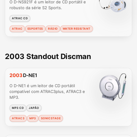
O D-NS921F é um leitor de CD portátil e
robusto da série S2 Sports.
ATRAC CD
ATRAC
ESPORTES
RÁDIO
WATER RESISTANT
2003 Standout Discman
2003
D-NE1
O D-NE1 é um leitor de CD portátil
compatível com ATRAC3plus, ATRAC3 e
MP3.
MP3 CD
JAPÃO
ATRAC3
MP3
SONICSTAGE