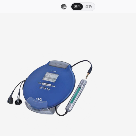
浅色
深色