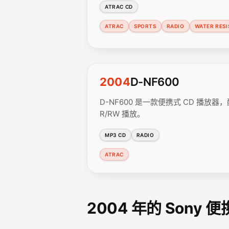
ATRAC CD
ATRAC
SPORTS
RADIO
WATER RESI
2004
D-NF600
D-NF600 是一款便携式 CD 播放器，配备 
R/RW 播放。
MP3 CD
RADIO
ATRAC
2004 年的 Sony 