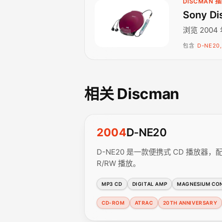
DISCMAN 
Sony Di
浏览 2004
包含
D-NE20,
相关 Discman
2004
D-NE20
D-NE20 是一款便携式 CD 播放器，配备 A
R/RW 播放。
MP3 CD
DIGITAL AMP
MAGNESIUM CO
CD-ROM
ATRAC
20TH ANNIVERSARY