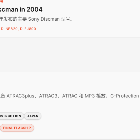
指南
scman in 2004
 年发布的主要 Sony Discman 型号。
 D-NE820, D-EJ800
TRAC3plus、ATRAC3、ATRAC 和 MP3 播放、G-Protection 
NSTRUCTION
JAPAN
FINAL FLAGSHIP