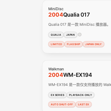
MiniDisc
2004
Qualia 017
Qualia 017 是一款 MiniDisc 播放器。
QUALIA
JAPAN
LIMITED
FLAGSHIP
JAPAN ONLY
Walkman
2004
WM-EX194
WM-EX194 是一款仅支持播放的 W
EX SERIES
PLAYBACK-ONLY
AUTO SHUT-OFF
LAST EX