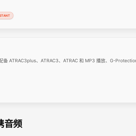
STANT
ATRAC3plus、ATRAC3、ATRAC 和 MP3 播放、G-Protection
便携音频