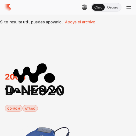
Claro
Oscuro
Si te resulta util, puedes apoyarlo.
Apoya el archivo
2004
D-NE920
CD-ROM
ATRAC