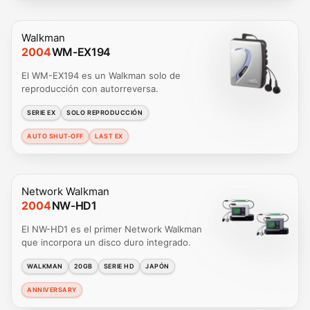
Walkman
2004
WM-EX194
El WM-EX194 es un Walkman solo de
reproducción con autorreversa.
SERIE EX
SOLO REPRODUCCIÓN
AUTO SHUT-OFF
LAST EX
Network Walkman
2004
NW-HD1
El NW-HD1 es el primer Network Walkman
que incorpora un disco duro integrado.
WALKMAN
20GB
SERIE HD
JAPÓN
ANNIVERSARY