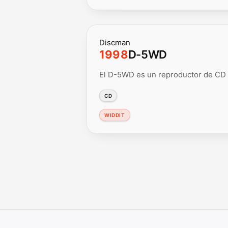
Discman
1998
D-5WD
El D-5WD es un reproductor de CD p
CD
WIDDIT