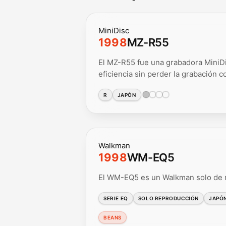
MiniDisc
1998
MZ-R55
El MZ-R55 fue una grabadora MiniDi
eficiencia sin perder la grabación c
R
JAPÓN
Walkman
1998
WM-EQ5
El WM-EQ5 es un Walkman solo de r
SERIE EQ
SOLO REPRODUCCIÓN
JAPÓ
BEANS