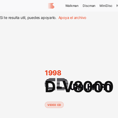
Walkman
Discman
MiniDisc
Si te resulta util, puedes apoyarlo.
Apoya el archivo
1998
D-V8000
VIDEO CD