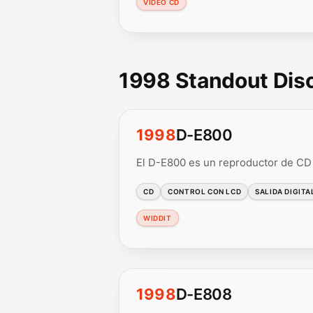
VIDEO CD
1998 Standout Di
1998
D-E800
El D-E800 es un reproductor de CD 
CD
CONTROL CON LCD
SALIDA DIGITA
WIDDIT
1998
D-E808