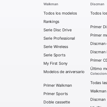
Walkman
Discman
Todos los modelos
Todos lo
Rankings
Primer D
Serie Disc Drive
Primer mo
Serie Professional
Discman d
Serie Wireless
Discman 
Serie Sports
Primer C
My First Sony
Último mo
Modelos de aniversario
Coleccion
Todas las
Primer Walkman
Walkman
Primer Sports
Discman
Doble cassette