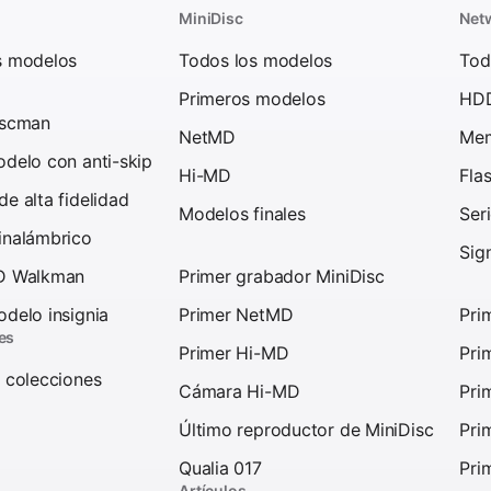
MiniDisc
Net
s modelos
Todos los modelos
Tod
Primeros modelos
HD
iscman
NetMD
Mem
delo con anti-skip
Hi-MD
Fla
e alta fidelidad
Modelos finales
Ser
inalámbrico
Sig
D Walkman
Primer grabador MiniDisc
delo insignia
Primer NetMD
Pri
es
Primer Hi-MD
Pri
 colecciones
Cámara Hi-MD
Pri
Último reproductor de MiniDisc
Pri
Qualia 017
Pri
Artículos