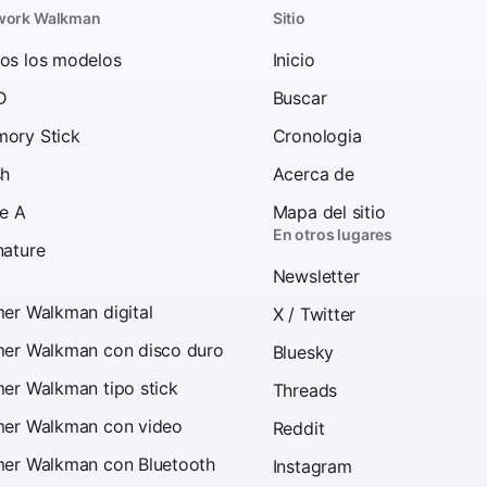
work Walkman
Sitio
os los modelos
Inicio
D
Buscar
ory Stick
Cronologia
sh
Acerca de
ie A
Mapa del sitio
En otros lugares
nature
Newsletter
mer Walkman digital
X / Twitter
mer Walkman con disco duro
Bluesky
mer Walkman tipo stick
Threads
mer Walkman con video
Reddit
mer Walkman con Bluetooth
Instagram