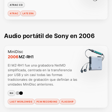
ATRAC CD
ATRAC
LATE ERA
Audio portátil de Sony en 2006
MiniDisc
2006
MZ-RH1
El MZ-RH1 fue una grabadora NetMD
simplificada, centrada en la transferencia
por USB y sin casi todas las formas
tradicionales de grabación que definían a las
unidades MiniDisc anteriores.
RH
LAST WORLDWIDE
PCM RECORDING
FLAGSHIP