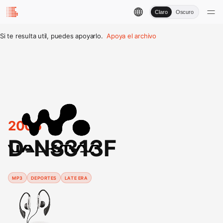
Claro
Oscuro
Si te resulta util, puedes apoyarlo.
Apoya el archivo
2006
D-NS313F
MP3
DEPORTES
LATE ERA