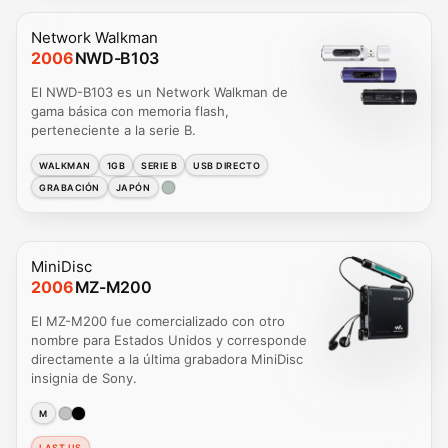
Network Walkman
2006
NWD-B103
El NWD-B103 es un Network Walkman de
gama básica con memoria flash,
perteneciente a la serie B.
WALKMAN
1GB
SERIE B
USB DIRECTO
GRABACIÓN
JAPÓN
MiniDisc
2006
MZ-M200
El MZ-M200 fue comercializado con otro
nombre para Estados Unidos y corresponde
directamente a la última grabadora MiniDisc
insignia de Sony.
M
LAST US