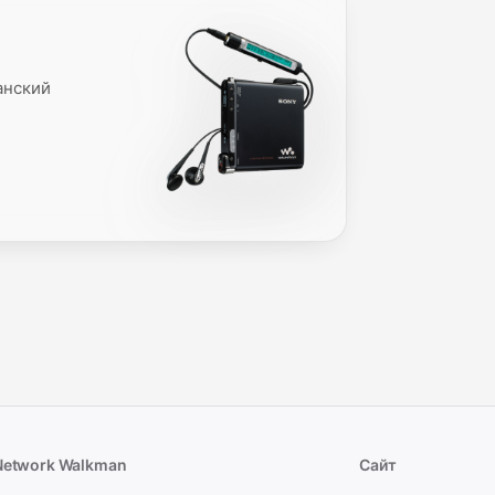
анский
Network Walkman
Сайт