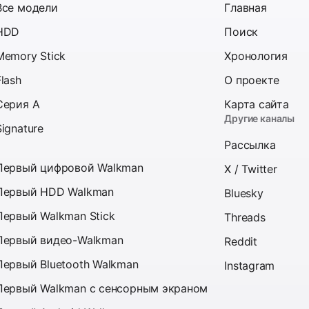
Все модели
Главная
HDD
Поиск
Memory Stick
Хронология
Flash
О проекте
Серия A
Карта сайта
Другие каналы
Signature
Рассылка
Первый цифровой Walkman
X / Twitter
Первый HDD Walkman
Bluesky
Первый Walkman Stick
Threads
Первый видео-Walkman
Reddit
Первый Bluetooth Walkman
Instagram
Первый Walkman с сенсорным экраном