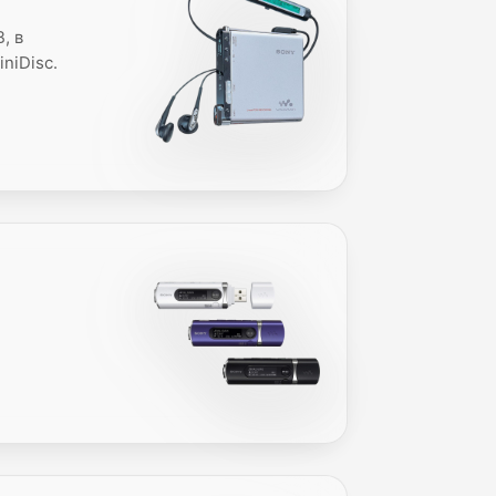
, в
niDisc.