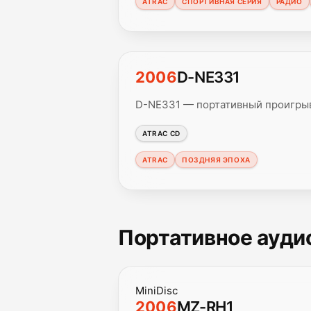
ATRAC
СПОРТИВНАЯ СЕРИЯ
РАДИО
2006
D-NE331
D-NE331 — портативный проигры
ATRAC CD
ATRAC
ПОЗДНЯЯ ЭПОХА
Портативное ауди
MiniDisc
2006
MZ-RH1