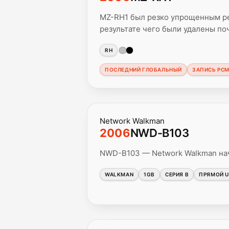
MZ-RH1 был резко упрощенным ре
результате чего были удалены по
RH
ПОСЛЕДНИЙ ГЛОБАЛЬНЫЙ
ЗАПИСЬ PC
Network Walkman
2006
NWD-B103
NWD-B103 — Network Walkman нач
WALKMAN
1GB
СЕРИЯ B
ПРЯМОЙ U