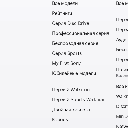
Все модели
Все 
Рейтинги
Перв
Серия Disc Drive
Перв
Профессиональная серия
Ауди
Беспроводная серия
Бесп
Серия Sports
Перв
My First Sony
Посл
Юбилейные модели
Колле
Все 
Первый Walkman
Walk
Первый Sports Walkman
Disc
Двойная кассета
MiniD
Король
Netw