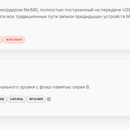
кордером NetMD, полностью построенный на передаче USB
чти все традиционные пути записи предыдущих устройств Mi
M
ФЛАГМАН
ального уровня с флэш-памятью серии B.
SB
ЗАПИСЬ
ЯПОНИЯ