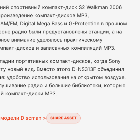
дний спортивный компакт-диск S2 Walkman 2006
спроизведение компакт-дисков MP3,
M/FM, Digital Mega Bass и G-Protection в прочном
роне радио были предустановлены станции, а на
вное внимание уделялось практическому
мпакт-дисков и записанных компиляций MP3.
тадии портативных компакт-дисков, когда Sony
ту новый вид. Вместо этого D-NS313F объединил
я: удобство использования на открытом воздухе,
слушивание радио и большие библиотеки, которые
ой компакт-диски MP3.
 модели Discman >
SHARE ASSET