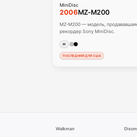
MiniDisc
2006
MZ-M200
MZ-M200 — модель, продававшаяс
рекордер Sony MiniDisc.
M
ПОСЛЕДНИЙ ДЛЯ США
Walkman
Disc