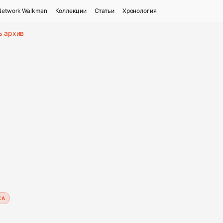
Network Walkman
Коллекции
Статьи
Хронология
ь архив
F
ХА