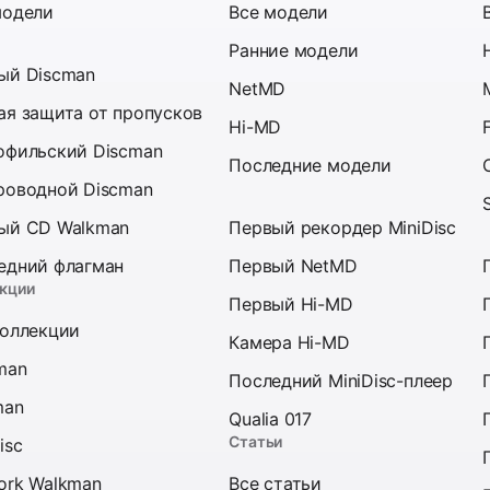
модели
Все модели
Ранние модели
ый Discman
NetMD
ая защита от пропусков
Hi-MD
офильский Discman
Последние модели
роводной Discman
ый CD Walkman
Первый рекордер MiniDisc
едний флагман
Первый NetMD
кции
Первый Hi-MD
коллекции
Камера Hi-MD
man
Последний MiniDisc-плеер
man
Qualia 017
Статьи
isc
ork Walkman
Все статьи