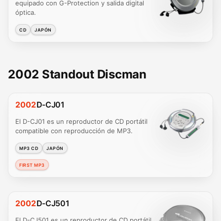
equipado con G-Protection y salida digital
óptica.
CD
JAPÓN
2002 Standout Discman
2002
D-CJ01
El D-CJ01 es un reproductor de CD portátil
compatible con reproducción de MP3.
MP3 CD
JAPÓN
FIRST MP3
2002
D-CJ501
El D-CJ501 es un reproductor de CD portátil