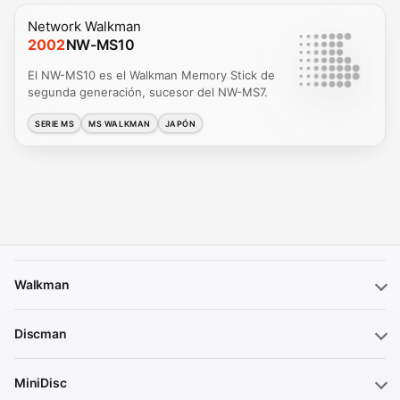
Network Walkman
2002
NW-MS10
El NW-MS10 es el Walkman Memory Stick de
segunda generación, sucesor del NW-MS7.
SERIE MS
MS WALKMAN
JAPÓN
Walkman
Discman
MiniDisc