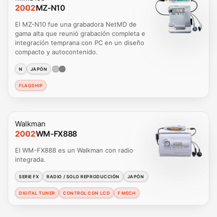
2002
MZ-N10
El MZ-N10 fue una grabadora NetMD de
gama alta que reunió grabación completa e
integración temprana con PC en un diseño
compacto y autocontenido.
N
JAPÓN
FLAGSHIP
Walkman
2002
WM-FX888
El WM-FX888 es un Walkman con radio
integrada.
SERIE FX
RADIO / SOLO REPRODUCCIÓN
JAPÓN
DIGITAL TUNER
CONTROL CON LCD
F MECH