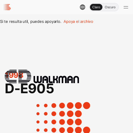
Claro
Oscuro
Si te resulta util, puedes apoyarlo.
Apoya el archivo
1998
D-E905