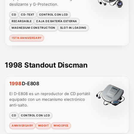
deslizante y G-Protection.
CD
CD-TEXT
CONTROL CON LCD
RECARGABLE
CAJA DE BATERÍA EXTERNA
MAGNESIUM CONSTRUCTION
SLOT-IN LOADING
15TH ANNIVERSARY
1998 Standout Discman
1998
D-E808
El D-E808 es un reproductor de CD portátil
equipado con un mecanismo electrónico
anti-salto.
CD
CONTROL CON LCD
ANNIVERSARY
WIDDIT
WHOOPEE