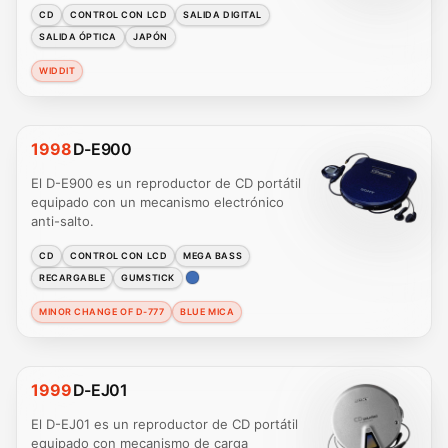
CD
CONTROL CON LCD
SALIDA DIGITAL
SALIDA ÓPTICA
JAPÓN
WIDDIT
1998
D-E900
El D-E900 es un reproductor de CD portátil
equipado con un mecanismo electrónico
anti-salto.
CD
CONTROL CON LCD
MEGA BASS
RECARGABLE
GUMSTICK
MINOR CHANGE OF D-777
BLUE MICA
1999
D-EJ01
El D-EJ01 es un reproductor de CD portátil
equipado con mecanismo de carga