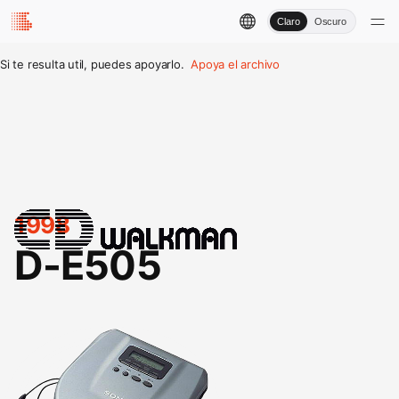
Claro
Oscuro
Si te resulta util, puedes apoyarlo.
Apoya el archivo
1998
D-E505