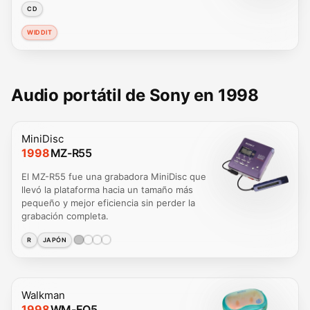
CD
WIDDIT
Audio portátil de Sony en 1998
MiniDisc
1998
MZ-R55
El MZ-R55 fue una grabadora MiniDisc que
llevó la plataforma hacia un tamaño más
pequeño y mejor eficiencia sin perder la
grabación completa.
R
JAPÓN
Walkman
1998
WM-EQ5