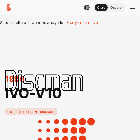
Claro
Oscuro
Si te resulta util, puedes apoyarlo.
Apoya el archivo
1996
IVO-V10
CD-I
INTELLIGENT DISCMAN