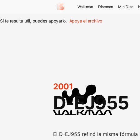
Walkman
Discman
MiniDisc
Si te resulta util, puedes apoyarlo.
Apoya el archivo
2001
D-EJ955
El D-EJ955 refinó la misma fórmula