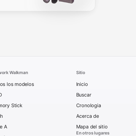
work Walkman
Sitio
os los modelos
Inicio
D
Buscar
ory Stick
Cronologia
sh
Acerca de
ie A
Mapa del sitio
En otros lugares