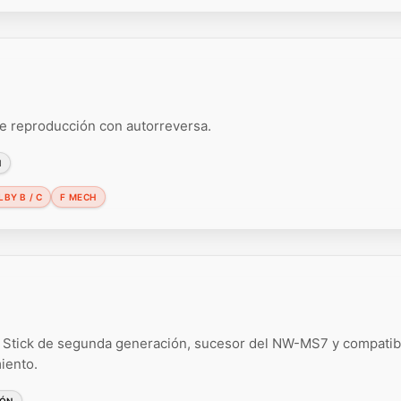
 reproducción con autorreversa.
N
BY B / C
F MECH
Stick de segunda generación, sucesor del NW-MS7 y compatib
iento.
PÓN