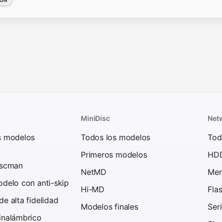
MiniDisc
Net
s modelos
Todos los modelos
Tod
Primeros modelos
HD
iscman
NetMD
Mem
delo con anti-skip
Hi-MD
Fla
e alta fidelidad
Modelos finales
Ser
inalámbrico