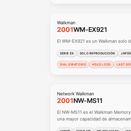
Walkman
2001
WM-EX921
El WM-EX921 es un Walkman solo de
SERIE EX
SOLO REPRODUCCIÓN
JAPÓ
DIAL GIRATORIO
HOLD LOCK
LAST DOL
Network Walkman
2001
NW-MS11
El NW-MS11 es el Walkman Memory 
una mayor capacidad de almacenam
128MB
SERIE MS
MS WALKMAN
JA