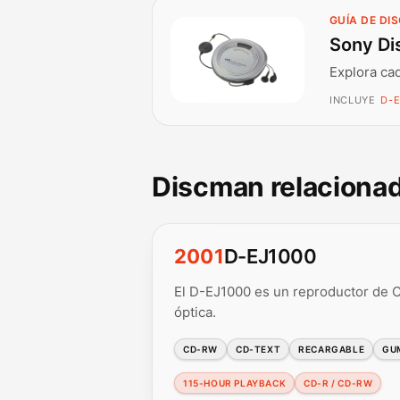
GUÍA DE DI
Sony Di
Explora ca
INCLUYE
D-E
Discman relaciona
2001
D-EJ1000
El D-EJ1000 es un reproductor de CD
óptica.
CD-RW
CD-TEXT
RECARGABLE
GU
115-HOUR PLAYBACK
CD-R / CD-RW