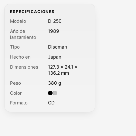
ESPECIFICACIONES
Modelo
D-250
Año de
1989
lanzamiento
Tipo
Discman
Hecho en
Japan
Dimensiones
127.3 × 24.1 ×
136.2 mm
Peso
380 g
Color
Color: Black, Silver.
Formato
CD