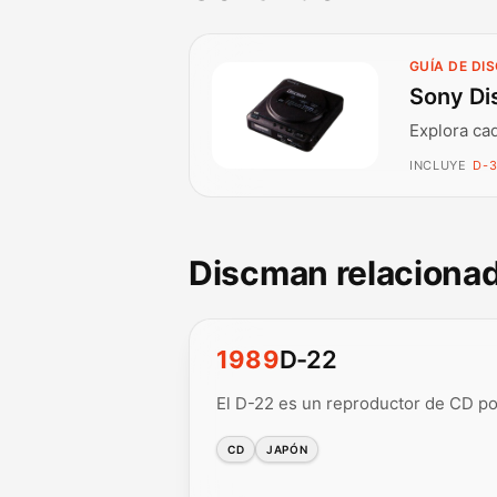
GUÍA DE DI
Sony Di
Explora ca
INCLUYE
D-3
Discman relaciona
1989
D-22
El D-22 es un reproductor de CD po
CD
JAPÓN