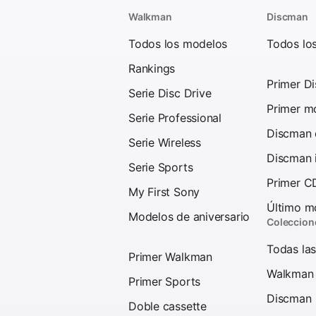
Walkman
Discman
Todos los modelos
Todos lo
Rankings
Primer D
Serie Disc Drive
Primer mo
Serie Professional
Discman d
Serie Wireless
Discman 
Serie Sports
Primer C
My First Sony
Último mo
Modelos de aniversario
Coleccion
Todas las
Primer Walkman
Walkman
Primer Sports
Discman
Doble cassette