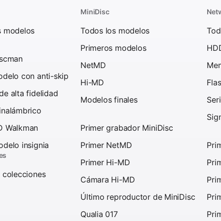
MiniDisc
Net
s modelos
Todos los modelos
Tod
Primeros modelos
HD
iscman
NetMD
Mem
delo con anti-skip
Hi-MD
Fla
e alta fidelidad
Modelos finales
Ser
inalámbrico
Sig
D Walkman
Primer grabador MiniDisc
delo insignia
Primer NetMD
Pri
es
Primer Hi-MD
Pri
 colecciones
Cámara Hi-MD
Pri
Último reproductor de MiniDisc
Pri
Qualia 017
Pri