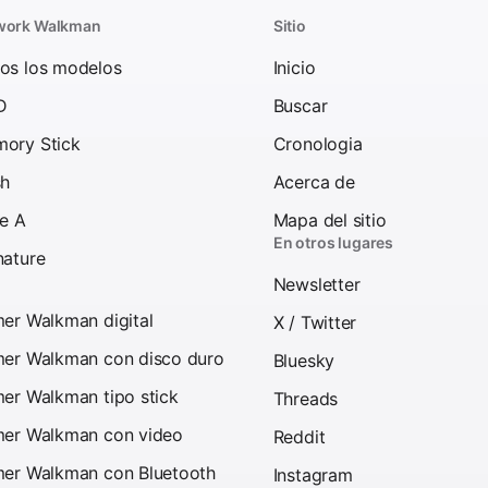
work Walkman
Sitio
os los modelos
Inicio
D
Buscar
ory Stick
Cronologia
sh
Acerca de
ie A
Mapa del sitio
En otros lugares
nature
Newsletter
mer Walkman digital
X / Twitter
mer Walkman con disco duro
Bluesky
mer Walkman tipo stick
Threads
mer Walkman con video
Reddit
mer Walkman con Bluetooth
Instagram