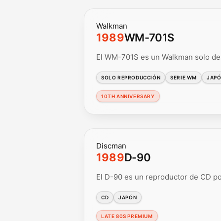
Walkman
1989
WM-701S
El WM-701S es un Walkman solo de 
SOLO REPRODUCCIÓN
SERIE WM
JAP
10TH ANNIVERSARY
Discman
1989
D-90
El D-90 es un reproductor de CD por
CD
JAPÓN
LATE 80S PREMIUM