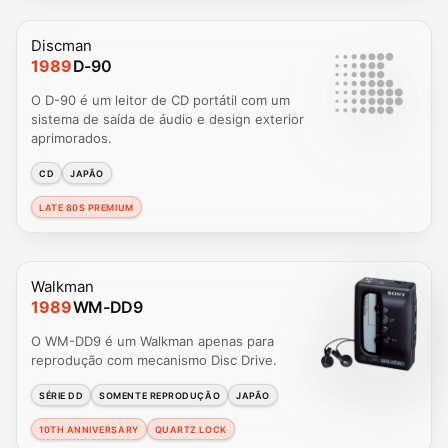
Discman
1989
D-90
O D-90 é um leitor de CD portátil com um
sistema de saída de áudio e design exterior
aprimorados.
CD
JAPÃO
LATE 80S PREMIUM
Walkman
1989
WM-DD9
O WM-DD9 é um Walkman apenas para
reprodução com mecanismo Disc Drive.
SÉRIE DD
SOMENTE REPRODUÇÃO
JAPÃO
10TH ANNIVERSARY
QUARTZ LOCK