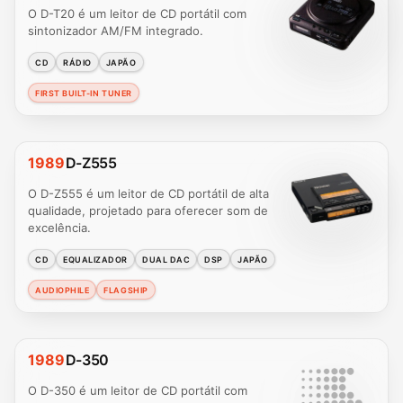
O D-T20 é um leitor de CD portátil com
sintonizador AM/FM integrado.
CD
RÁDIO
JAPÃO
FIRST BUILT-IN TUNER
1989
D-Z555
O D-Z555 é um leitor de CD portátil de alta
qualidade, projetado para oferecer som de
excelência.
CD
EQUALIZADOR
DUAL DAC
DSP
JAPÃO
AUDIOPHILE
FLAGSHIP
1989
D-350
O D-350 é um leitor de CD portátil com