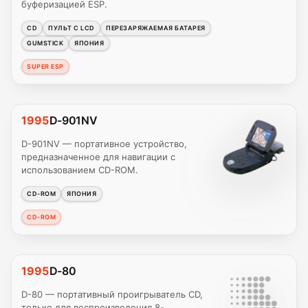
буферизацией ESP.
CD
ПУЛЬТ С LCD
ПЕРЕЗАРЯЖАЕМАЯ БАТАРЕЯ
GUMSTICK
ЯПОНИЯ
SUPER ESP
1995
D-901NV
D-901NV — портативное устройство,
предназначенное для навигации с
использованием CD-ROM.
CD-ROM
ЯПОНИЯ
CD-ROM
1995
D-80
D-80 — портативный проигрыватель CD,
только для воспроизведения 8-