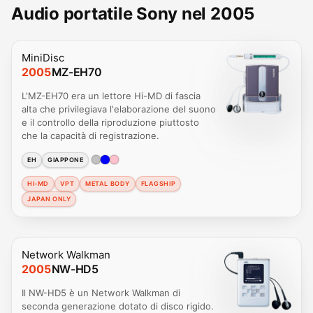
Audio portatile Sony nel 2005
MiniDisc
2005
MZ-EH70
L'MZ-EH70 era un lettore Hi-MD di fascia
alta che privilegiava l'elaborazione del suono
e il controllo della riproduzione piuttosto
che la capacità di registrazione.
EH
GIAPPONE
HI-MD
VPT
METAL BODY
FLAGSHIP
JAPAN ONLY
Network Walkman
2005
NW-HD5
Il NW-HD5 è un Network Walkman di
seconda generazione dotato di disco rigido.