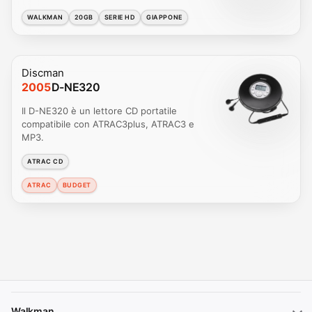
WALKMAN
20GB
SERIE HD
GIAPPONE
Discman
2005
D-NE320
Il D-NE320 è un lettore CD portatile
compatibile con ATRAC3plus, ATRAC3 e
MP3.
ATRAC CD
ATRAC
BUDGET
Walkman